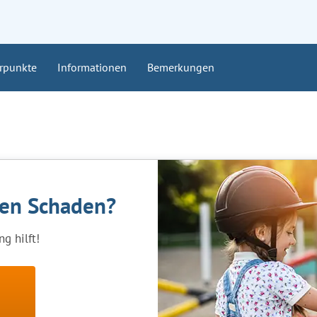
rpunkte
Informationen
Bemerkungen
nen Schaden?
g hilft!