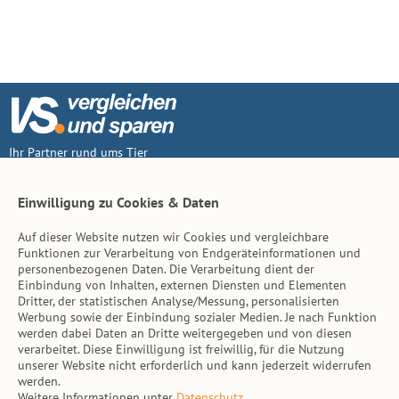
Ihr Partner rund ums Tier
Vertrag widerruf
Einwilligung zu Cookies & Daten
Auf dieser Website nutzen wir Cookies und vergleichbare
Inhalt
Funktionen zur Verarbeitung von Endgeräteinformationen und
personenbezogenen Daten. Die Verarbeitung dient der
Tierarzt-Suche
Einbindung von Inhalten, externen Diensten und Elementen
Dritter, der statistischen Analyse/Messung, personalisierten
Werbung sowie der Einbindung sozialer Medien. Je nach Funktion
Hinweise
werden dabei Daten an Dritte weitergegeben und von diesen
verarbeitet. Diese Einwilligung ist freiwillig, für die Nutzung
AGB
unserer Website nicht erforderlich und kann jederzeit widerrufen
werden.
Impressum
Weitere Informationen unter
Datenschutz
.