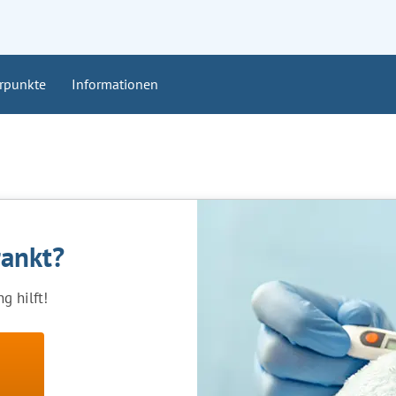
rpunkte
Informationen
rankt?
g hilft!