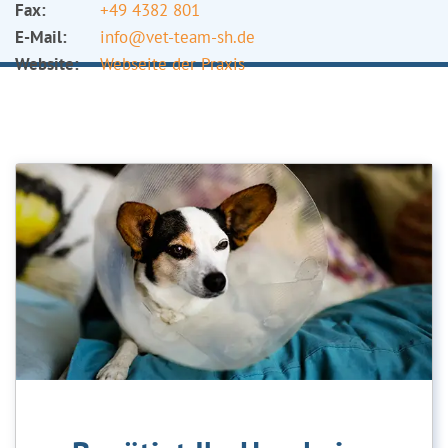
Fax:
+49 4382 801
E-Mail:
info@vet-team-sh.de
Website:
Webseite der Praxis