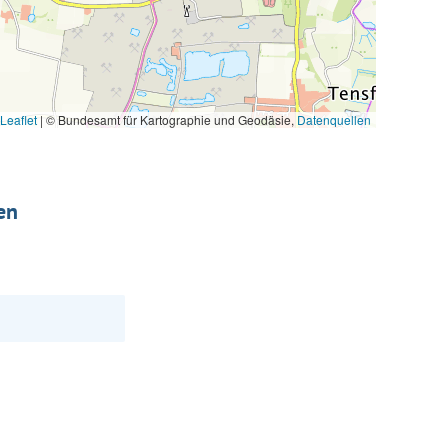
Leaflet
|
© Bundesamt für Kartographie und Geodäsie,
Datenquellen
en