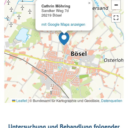
×
−
Cathrin Möhring
Sandker Weg 7d
26219 Bösel
mit Google Maps anzeigen
Leaflet
|
© Bundesamt für Kartographie und Geodäsie,
Datenquellen
Untersuchung und Behandlung folgender