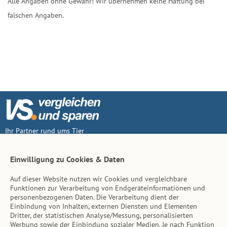
Alle Angaben ohne Gewähr! Wir übernehmen keine Haftung bei
falschen Angaben.
Ihr Partner rund ums Tier
Vertrag widerruf
Einwilligung zu Cookies & Daten
Auf dieser Website nutzen wir Cookies und vergleichbare
Inhalt
Funktionen zur Verarbeitung von Endgeräteinformationen und
personenbezogenen Daten. Die Verarbeitung dient der
Tierarzt-Suche
Einbindung von Inhalten, externen Diensten und Elementen
Dritter, der statistischen Analyse/Messung, personalisierten
Werbung sowie der Einbindung sozialer Medien. Je nach Funktion