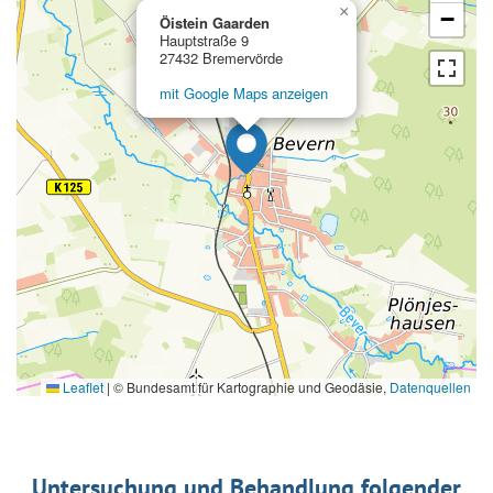
×
−
Öistein Gaarden
Hauptstraße 9
27432 Bremervörde
mit Google Maps anzeigen
Leaflet
|
© Bundesamt für Kartographie und Geodäsie,
Datenquellen
Untersuchung und Behandlung folgender