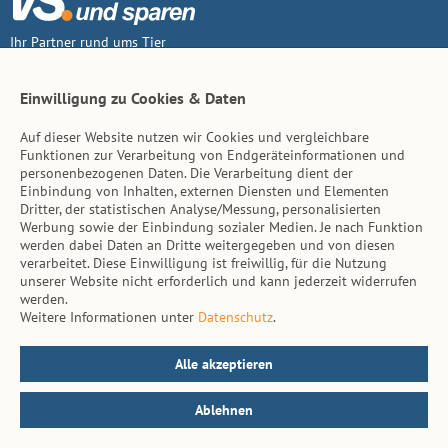
Ihr Partner rund ums Tier
Vertrag widerruf
Einwilligung zu Cookies & Daten
Auf dieser Website nutzen wir Cookies und vergleichbare
Inhalt
Funktionen zur Verarbeitung von Endgeräteinformationen und
personenbezogenen Daten. Die Verarbeitung dient der
Tierarzt-Suche
Einbindung von Inhalten, externen Diensten und Elementen
Dritter, der statistischen Analyse/Messung, personalisierten
Werbung sowie der Einbindung sozialer Medien. Je nach Funktion
Hinweise
werden dabei Daten an Dritte weitergegeben und von diesen
verarbeitet. Diese Einwilligung ist freiwillig, für die Nutzung
AGB
unserer Website nicht erforderlich und kann jederzeit widerrufen
werden.
Impressum
Weitere Informationen unter
Datenschutz
.
Datenschutz
Kontakt
Alle akzeptieren
Ablehnen
© vs. vergleichen-und-sparen.de 2026