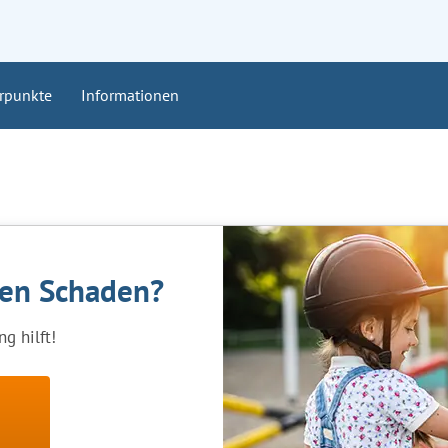
rpunkte
Informationen
nen Schaden?
g hilft!