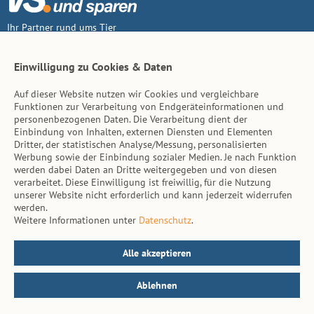
Ihr Partner rund ums Tier
Vertrag widerruf
Einwilligung zu Cookies & Daten
Auf dieser Website nutzen wir Cookies und vergleichbare
Inhalt
Funktionen zur Verarbeitung von Endgeräteinformationen und
personenbezogenen Daten. Die Verarbeitung dient der
Tierarzt-Suche
Einbindung von Inhalten, externen Diensten und Elementen
Dritter, der statistischen Analyse/Messung, personalisierten
Werbung sowie der Einbindung sozialer Medien. Je nach Funktion
Hinweise
werden dabei Daten an Dritte weitergegeben und von diesen
verarbeitet. Diese Einwilligung ist freiwillig, für die Nutzung
AGB
unserer Website nicht erforderlich und kann jederzeit widerrufen
werden.
Impressum
Weitere Informationen unter
Datenschutz
.
Datenschutz
Kontakt
Alle akzeptieren
Ablehnen
© vs. vergleichen-und-sparen.de 2026