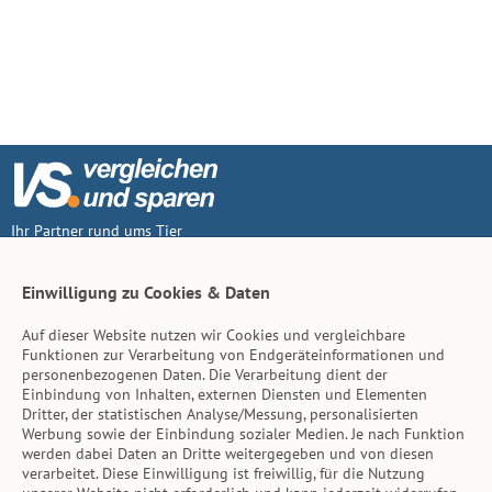
Ihr Partner rund ums Tier
Vertrag widerruf
Einwilligung zu Cookies & Daten
Auf dieser Website nutzen wir Cookies und vergleichbare
Inhalt
Funktionen zur Verarbeitung von Endgeräteinformationen und
personenbezogenen Daten. Die Verarbeitung dient der
Tierarzt-Suche
Einbindung von Inhalten, externen Diensten und Elementen
Dritter, der statistischen Analyse/Messung, personalisierten
Werbung sowie der Einbindung sozialer Medien. Je nach Funktion
Hinweise
werden dabei Daten an Dritte weitergegeben und von diesen
verarbeitet. Diese Einwilligung ist freiwillig, für die Nutzung
AGB