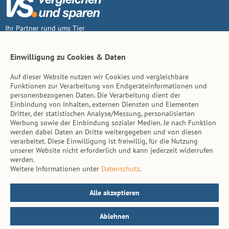
Ihr Partner rund ums Tier
Vertrag widerruf
Einwilligung zu Cookies & Daten
Auf dieser Website nutzen wir Cookies und vergleichbare
Inhalt
Funktionen zur Verarbeitung von Endgeräteinformationen und
personenbezogenen Daten. Die Verarbeitung dient der
Tierarzt-Suche
Einbindung von Inhalten, externen Diensten und Elementen
Dritter, der statistischen Analyse/Messung, personalisierten
Werbung sowie der Einbindung sozialer Medien. Je nach Funktion
Hinweise
werden dabei Daten an Dritte weitergegeben und von diesen
verarbeitet. Diese Einwilligung ist freiwillig, für die Nutzung
AGB
unserer Website nicht erforderlich und kann jederzeit widerrufen
werden.
Impressum
Weitere Informationen unter
Datenschutz
.
Datenschutz
Kontakt
Alle akzeptieren
Ablehnen
© vs. vergleichen-und-sparen.de 2026