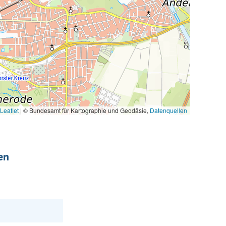
Leaflet
|
© Bundesamt für Kartographie und Geodäsie,
Datenquellen
en