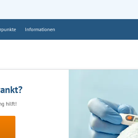
rpunkte
Informationen
rankt?
g hilft!