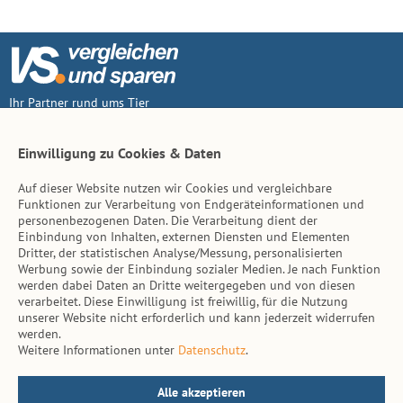
Ihr Partner rund ums Tier
Vertrag widerruf
Einwilligung zu Cookies & Daten
Auf dieser Website nutzen wir Cookies und vergleichbare
Inhalt
Funktionen zur Verarbeitung von Endgeräteinformationen und
personenbezogenen Daten. Die Verarbeitung dient der
Tierarzt-Suche
Einbindung von Inhalten, externen Diensten und Elementen
Dritter, der statistischen Analyse/Messung, personalisierten
Werbung sowie der Einbindung sozialer Medien. Je nach Funktion
Hinweise
werden dabei Daten an Dritte weitergegeben und von diesen
verarbeitet. Diese Einwilligung ist freiwillig, für die Nutzung
AGB
unserer Website nicht erforderlich und kann jederzeit widerrufen
werden.
Impressum
Weitere Informationen unter
Datenschutz
.
Datenschutz
Kontakt
Alle akzeptieren