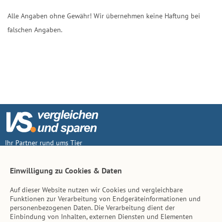
Alle Angaben ohne Gewähr! Wir übernehmen keine Haftung bei
falschen Angaben.
Ihr Partner rund ums Tier
Vertrag widerruf
Einwilligung zu Cookies & Daten
Auf dieser Website nutzen wir Cookies und vergleichbare
Inhalt
Funktionen zur Verarbeitung von Endgeräteinformationen und
personenbezogenen Daten. Die Verarbeitung dient der
Tierarzt-Suche
Einbindung von Inhalten, externen Diensten und Elementen