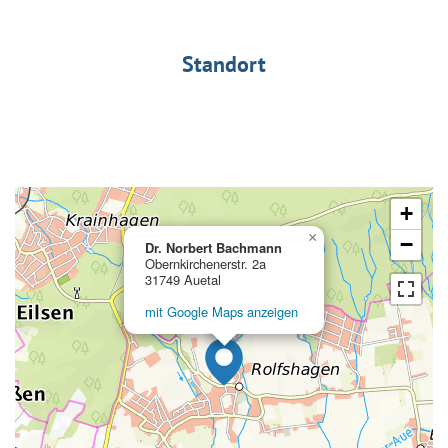
Standort
+
×
−
Dr. Norbert Bachmann
Obernkirchenerstr. 2a
31749 Auetal
mit Google Maps anzeigen