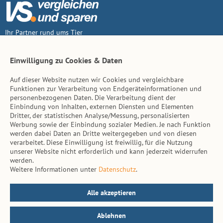
Ihr Partner rund ums Tier
Vertrag widerruf
Einwilligung zu Cookies & Daten
Auf dieser Website nutzen wir Cookies und vergleichbare
Inhalt
Funktionen zur Verarbeitung von Endgeräteinformationen und
personenbezogenen Daten. Die Verarbeitung dient der
Tierarzt-Suche
Einbindung von Inhalten, externen Diensten und Elementen
Dritter, der statistischen Analyse/Messung, personalisierten
Werbung sowie der Einbindung sozialer Medien. Je nach Funktion
Hinweise
werden dabei Daten an Dritte weitergegeben und von diesen
verarbeitet. Diese Einwilligung ist freiwillig, für die Nutzung
AGB
unserer Website nicht erforderlich und kann jederzeit widerrufen
werden.
Impressum
Weitere Informationen unter
Datenschutz
.
Datenschutz
Kontakt
Alle akzeptieren
Ablehnen