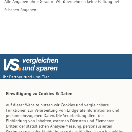
Alle Angaben ohne Gewähr! Wir übernehmen keine Haftung bei
falschen Angaben.
Ihr Partner rund ums Tier
Vertrag widerruf
Einwilligung zu Cookies & Daten
Auf dieser Website nutzen wir Cookies und vergleichbare
Inhalt
Funktionen zur Verarbeitung von Endgeräteinformationen und
personenbezogenen Daten. Die Verarbeitung dient der
Tierarzt-Suche
Einbindung von Inhalten, externen Diensten und Elementen
Dritter, der statistischen Analyse/Messung, personalisierten
Werbung sowie der Einbindung sozialer Medien. Je nach Funktion