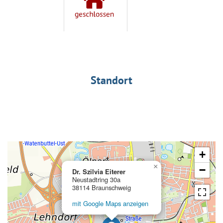
Standort
+
×
−
Dr. Szilvia Eiterer
Neustadtring 30a
38114 Braunschweig
mit Google Maps anzeigen