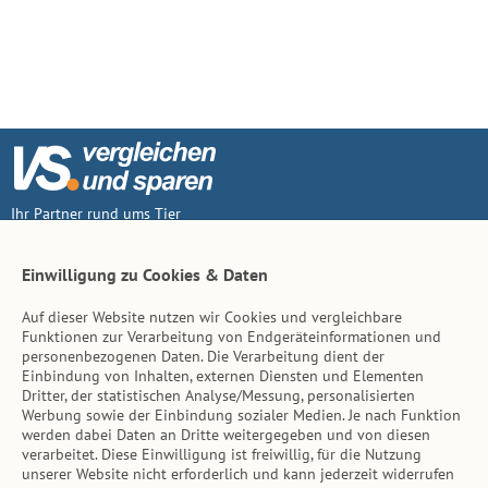
Ihr Partner rund ums Tier
Vertrag widerruf
Einwilligung zu Cookies & Daten
Auf dieser Website nutzen wir Cookies und vergleichbare
Inhalt
Funktionen zur Verarbeitung von Endgeräteinformationen und
personenbezogenen Daten. Die Verarbeitung dient der
Tierarzt-Suche
Einbindung von Inhalten, externen Diensten und Elementen
Dritter, der statistischen Analyse/Messung, personalisierten
Werbung sowie der Einbindung sozialer Medien. Je nach Funktion
Hinweise
werden dabei Daten an Dritte weitergegeben und von diesen
verarbeitet. Diese Einwilligung ist freiwillig, für die Nutzung
AGB
unserer Website nicht erforderlich und kann jederzeit widerrufen