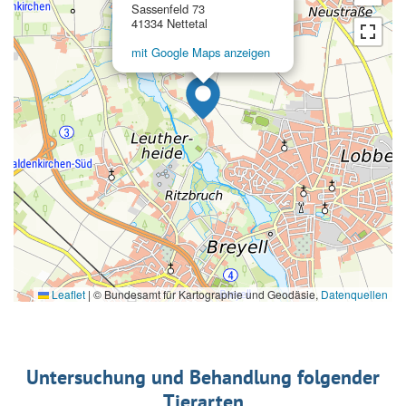
Sassenfeld 73
41334 Nettetal
mit Google Maps anzeigen
Leaflet
|
© Bundesamt für Kartographie und Geodäsie,
Datenquellen
Untersuchung und Behandlung folgender
Tierarten