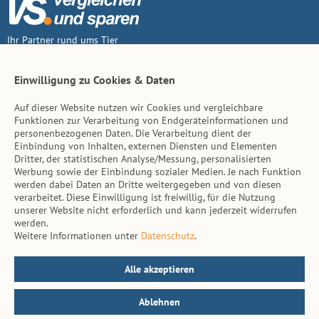
Ihr Partner rund ums Tier
Vertrag widerruf
Einwilligung zu Cookies & Daten
Auf dieser Website nutzen wir Cookies und vergleichbare
Inhalt
Funktionen zur Verarbeitung von Endgeräteinformationen und
personenbezogenen Daten. Die Verarbeitung dient der
Tierarzt-Suche
Einbindung von Inhalten, externen Diensten und Elementen
Dritter, der statistischen Analyse/Messung, personalisierten
Werbung sowie der Einbindung sozialer Medien. Je nach Funktion
Hinweise
werden dabei Daten an Dritte weitergegeben und von diesen
verarbeitet. Diese Einwilligung ist freiwillig, für die Nutzung
AGB
unserer Website nicht erforderlich und kann jederzeit widerrufen
werden.
Impressum
Weitere Informationen unter
Datenschutz
.
Datenschutz
Kontakt
Alle akzeptieren
Ablehnen
© vs. vergleichen-und-sparen.de 2026