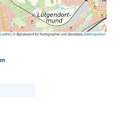
Leaflet
|
© Bundesamt für Kartographie und Geodäsie,
Datenquellen
en