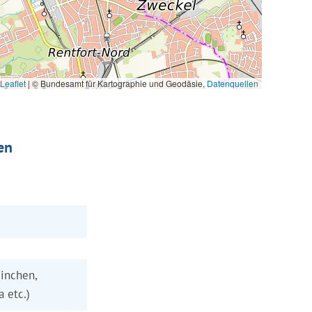
Leaflet
|
© Bundesamt für Kartographie und Geodäsie,
Datenquellen
en
inchen,
a etc.)