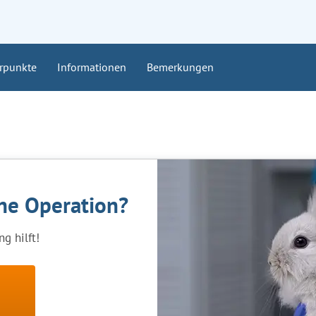
rpunkte
Informationen
Bemerkungen
ine Operation?
g hilft!