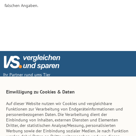
falschen Angaben.
Ihr Partner rund ums Tier
Vertrag widerruf
Einwilligung zu Cookies & Daten
Auf dieser Website nutzen wir Cookies und vergleichbare
Inhalt
Funktionen zur Verarbeitung von Endgeräteinformationen und
personenbezogenen Daten. Die Verarbeitung dient der
Tierarzt-Suche
Einbindung von Inhalten, externen Diensten und Elementen
Dritter, der statistischen Analyse/Messung, personalisierten
Werbung sowie der Einbindung sozialer Medien. Je nach Funktion
Hinweise