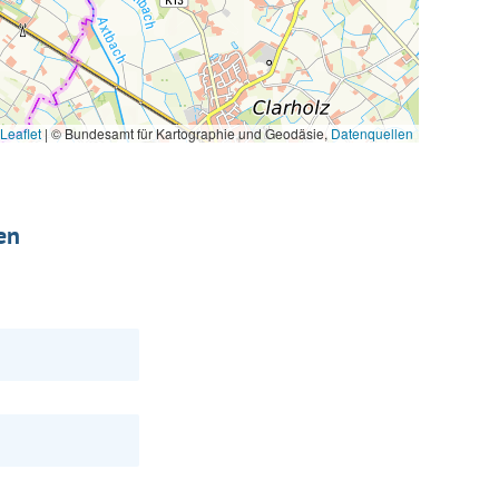
Leaflet
|
© Bundesamt für Kartographie und Geodäsie,
Datenquellen
en