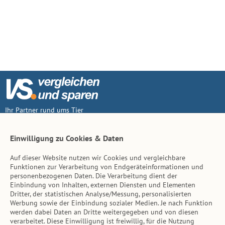
Ihr Partner rund ums Tier
Vertrag widerruf
Einwilligung zu Cookies & Daten
Auf dieser Website nutzen wir Cookies und vergleichbare
Inhalt
Funktionen zur Verarbeitung von Endgeräteinformationen und
personenbezogenen Daten. Die Verarbeitung dient der
Tierarzt-Suche
Einbindung von Inhalten, externen Diensten und Elementen
Dritter, der statistischen Analyse/Messung, personalisierten
Werbung sowie der Einbindung sozialer Medien. Je nach Funktion
Hinweise
werden dabei Daten an Dritte weitergegeben und von diesen
verarbeitet. Diese Einwilligung ist freiwillig, für die Nutzung