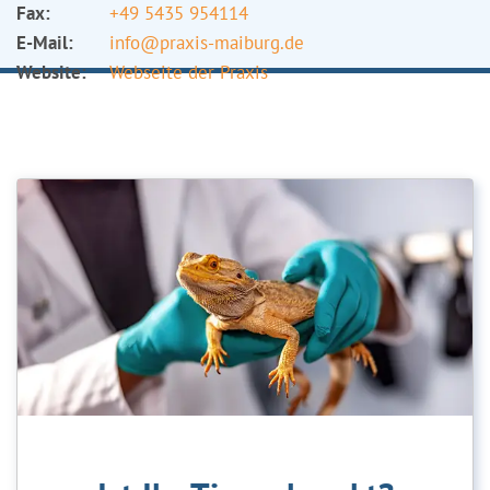
Fax:
+49 5435 954114
E-Mail:
info@praxis-maiburg.de
Website:
Webseite der Praxis