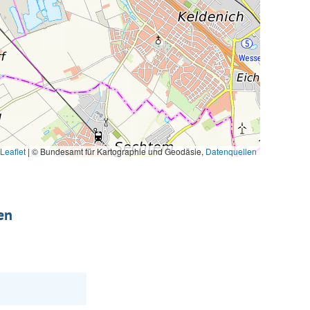
Leaflet
|
© Bundesamt für Kartographie und Geodäsie,
Datenquellen
en