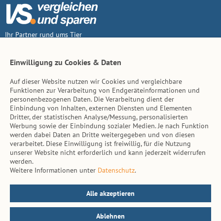
Ihr Partner rund ums Tier
Vertrag widerruf
Einwilligung zu Cookies & Daten
Auf dieser Website nutzen wir Cookies und vergleichbare
Inhalt
Funktionen zur Verarbeitung von Endgeräteinformationen und
personenbezogenen Daten. Die Verarbeitung dient der
Tierarzt-Suche
Einbindung von Inhalten, externen Diensten und Elementen
Dritter, der statistischen Analyse/Messung, personalisierten
Werbung sowie der Einbindung sozialer Medien. Je nach Funktion
Hinweise
werden dabei Daten an Dritte weitergegeben und von diesen
verarbeitet. Diese Einwilligung ist freiwillig, für die Nutzung
AGB
unserer Website nicht erforderlich und kann jederzeit widerrufen
werden.
Impressum
Weitere Informationen unter
Datenschutz
.
Datenschutz
Kontakt
Alle akzeptieren
Ablehnen