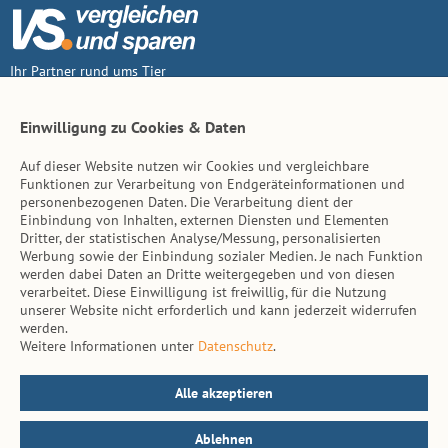
Ihr Partner rund ums Tier
Vertrag widerruf
Einwilligung zu Cookies & Daten
Auf dieser Website nutzen wir Cookies und vergleichbare
Inhalt
Funktionen zur Verarbeitung von Endgeräteinformationen und
personenbezogenen Daten. Die Verarbeitung dient der
Tierarzt-Suche
Einbindung von Inhalten, externen Diensten und Elementen
Dritter, der statistischen Analyse/Messung, personalisierten
Werbung sowie der Einbindung sozialer Medien. Je nach Funktion
Hinweise
werden dabei Daten an Dritte weitergegeben und von diesen
verarbeitet. Diese Einwilligung ist freiwillig, für die Nutzung
AGB
unserer Website nicht erforderlich und kann jederzeit widerrufen
werden.
Impressum
Weitere Informationen unter
Datenschutz
.
Datenschutz
Kontakt
Alle akzeptieren
Ablehnen