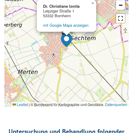
×
−
Dr. Christiane Ionita
Leipziger Straße 1
53332 Bornheim
mit Google Maps anzeigen
Leaflet
|
© Bundesamt für Kartographie und Geodäsie,
Datenquellen
Untersuchung und Behandlung folgender