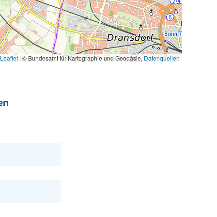
Leaflet
|
© Bundesamt für Kartographie und Geodäsie,
Datenquellen
en