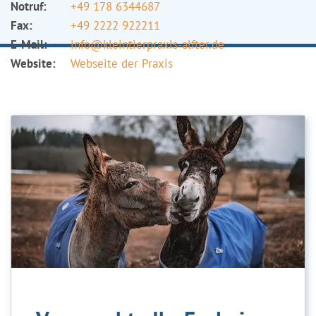
Notruf:
+49 178 6344687
Fax:
+49 2222 922211
E-Mail:
info@kleintierpraxis-alfter.de
Website:
Webseite der Praxis