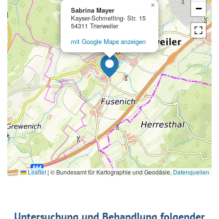
×
−
Sabrina Mayer
Kayser-Schmetting- Str. 15
54311 Trierweiler
mit Google Maps anzeigen
Leaflet
|
© Bundesamt für Kartographie und Geodäsie,
Datenquellen
Untersuchung und Behandlung folgender