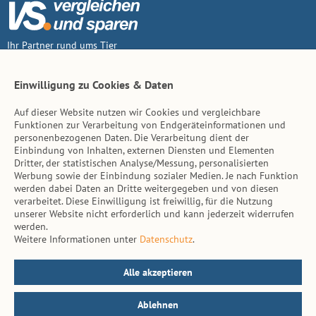
Ihr Partner rund ums Tier
Vertrag widerruf
Einwilligung zu Cookies & Daten
Auf dieser Website nutzen wir Cookies und vergleichbare
Inhalt
Funktionen zur Verarbeitung von Endgeräteinformationen und
personenbezogenen Daten. Die Verarbeitung dient der
Tierarzt-Suche
Einbindung von Inhalten, externen Diensten und Elementen
Dritter, der statistischen Analyse/Messung, personalisierten
Werbung sowie der Einbindung sozialer Medien. Je nach Funktion
Hinweise
werden dabei Daten an Dritte weitergegeben und von diesen
verarbeitet. Diese Einwilligung ist freiwillig, für die Nutzung
AGB
unserer Website nicht erforderlich und kann jederzeit widerrufen
werden.
Impressum
Weitere Informationen unter
Datenschutz
.
Datenschutz
Kontakt
Alle akzeptieren
Ablehnen