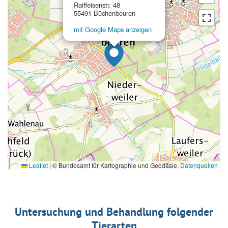
Raiffeisenstr. 48
55491 Büchenbeuren
mit Google Maps anzeigen
Leaflet
|
© Bundesamt für Kartographie und Geodäsie,
Datenquellen
Untersuchung und Behandlung folgender
Tierarten