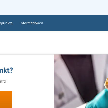
rpunkte
Informationen
ankt?
lft!