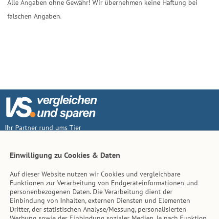
Alle Angaben ohne Gewähr! Wir übernehmen keine Haftung bei
falschen Angaben.
Ihr Partner rund ums Tier
Vertrag widerruf
Einwilligung zu Cookies & Daten
Auf dieser Website nutzen wir Cookies und vergleichbare
Inhalt
Funktionen zur Verarbeitung von Endgeräteinformationen und
personenbezogenen Daten. Die Verarbeitung dient der
Tierarzt-Suche
Einbindung von Inhalten, externen Diensten und Elementen
Dritter, der statistischen Analyse/Messung, personalisierten
Werbung sowie der Einbindung sozialer Medien. Je nach Funktion