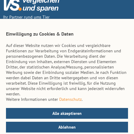
Ihr Partner rund ums Tier
Vertrag widerruf
Einwilligung zu Cookies & Daten
Auf dieser Website nutzen wir Cookies und vergleichbare
Inhalt
Funktionen zur Verarbeitung von Endgeräteinformationen und
personenbezogenen Daten. Die Verarbeitung dient der
Tierarzt-Suche
Einbindung von Inhalten, externen Diensten und Elementen
Dritter, der statistischen Analyse/Messung, personalisierten
Werbung sowie der Einbindung sozialer Medien. Je nach Funktion
Hinweise
werden dabei Daten an Dritte weitergegeben und von diesen
verarbeitet. Diese Einwilligung ist freiwillig, für die Nutzung
AGB
unserer Website nicht erforderlich und kann jederzeit widerrufen
werden.
Impressum
Weitere Informationen unter
Datenschutz
.
Datenschutz
Kontakt
Alle akzeptieren
Ablehnen
© vs. vergleichen-und-sparen.de 2026