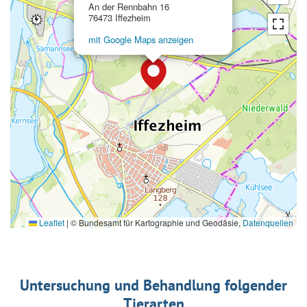
An der Rennbahn 16
76473 Iffezheim
mit Google Maps anzeigen
Leaflet
|
© Bundesamt für Kartographie und Geodäsie,
Datenquellen
Untersuchung und Behandlung folgender
Tierarten