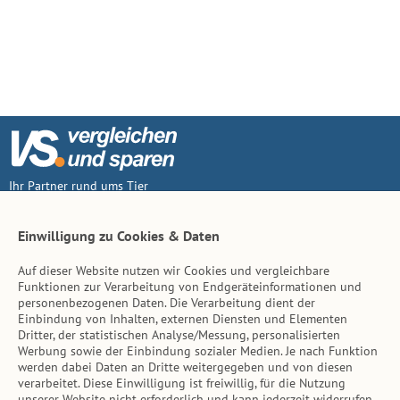
Ihr Partner rund ums Tier
Vertrag widerruf
Einwilligung zu Cookies & Daten
Auf dieser Website nutzen wir Cookies und vergleichbare
Inhalt
Funktionen zur Verarbeitung von Endgeräteinformationen und
personenbezogenen Daten. Die Verarbeitung dient der
Tierarzt-Suche
Einbindung von Inhalten, externen Diensten und Elementen
Dritter, der statistischen Analyse/Messung, personalisierten
Werbung sowie der Einbindung sozialer Medien. Je nach Funktion
Hinweise
werden dabei Daten an Dritte weitergegeben und von diesen
verarbeitet. Diese Einwilligung ist freiwillig, für die Nutzung
AGB
unserer Website nicht erforderlich und kann jederzeit widerrufen