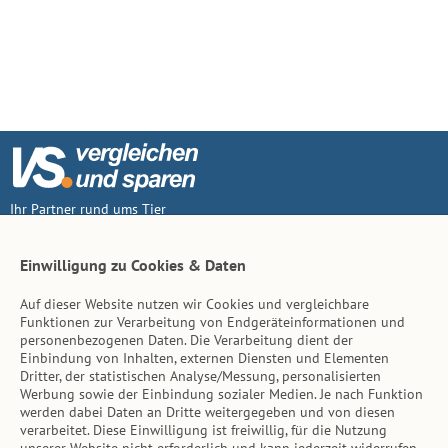
Ihr Partner rund ums Tier
Vertrag widerruf
Einwilligung zu Cookies & Daten
Auf dieser Website nutzen wir Cookies und vergleichbare
Inhalt
Funktionen zur Verarbeitung von Endgeräteinformationen und
personenbezogenen Daten. Die Verarbeitung dient der
Tierarzt-Suche
Einbindung von Inhalten, externen Diensten und Elementen
Dritter, der statistischen Analyse/Messung, personalisierten
Werbung sowie der Einbindung sozialer Medien. Je nach Funktion
Hinweise
werden dabei Daten an Dritte weitergegeben und von diesen
verarbeitet. Diese Einwilligung ist freiwillig, für die Nutzung
AGB