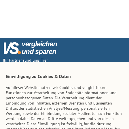
Ihr Partner rund ums Tier
Vertrag widerruf
Einwilligung zu Cookies & Daten
Auf dieser Website nutzen wir Cookies und vergleichbare
Inhalt
Funktionen zur Verarbeitung von Endgeräteinformationen und
personenbezogenen Daten. Die Verarbeitung dient der
Tierarzt-Suche
Einbindung von Inhalten, externen Diensten und Elementen
Dritter, der statistischen Analyse/Messung, personalisierten
Werbung sowie der Einbindung sozialer Medien. Je nach Funktion
Hinweise
werden dabei Daten an Dritte weitergegeben und von diesen
verarbeitet. Diese Einwilligung ist freiwillig, für die Nutzung
AGB