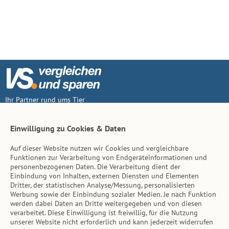
Ihr Partner rund ums Tier
Vertrag widerruf
Einwilligung zu Cookies & Daten
Auf dieser Website nutzen wir Cookies und vergleichbare
Inhalt
Funktionen zur Verarbeitung von Endgeräteinformationen und
personenbezogenen Daten. Die Verarbeitung dient der
Tierarzt-Suche
Einbindung von Inhalten, externen Diensten und Elementen
Dritter, der statistischen Analyse/Messung, personalisierten
Werbung sowie der Einbindung sozialer Medien. Je nach Funktion
Hinweise
werden dabei Daten an Dritte weitergegeben und von diesen
verarbeitet. Diese Einwilligung ist freiwillig, für die Nutzung
AGB
unserer Website nicht erforderlich und kann jederzeit widerrufen