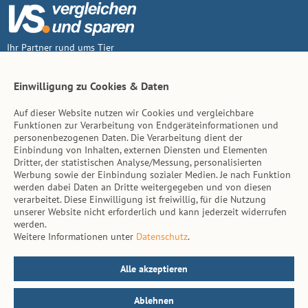
Ihr Partner rund ums Tier
Vertrag widerruf
Einwilligung zu Cookies & Daten
Auf dieser Website nutzen wir Cookies und vergleichbare
Inhalt
Funktionen zur Verarbeitung von Endgeräteinformationen und
personenbezogenen Daten. Die Verarbeitung dient der
Tierarzt-Suche
Einbindung von Inhalten, externen Diensten und Elementen
Dritter, der statistischen Analyse/Messung, personalisierten
Werbung sowie der Einbindung sozialer Medien. Je nach Funktion
Hinweise
werden dabei Daten an Dritte weitergegeben und von diesen
verarbeitet. Diese Einwilligung ist freiwillig, für die Nutzung
AGB
unserer Website nicht erforderlich und kann jederzeit widerrufen
werden.
Impressum
Weitere Informationen unter
Datenschutz
.
Datenschutz
Kontakt
Alle akzeptieren
Ablehnen