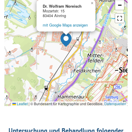
×
−
Dr. Wolfram Noreisch
Mozartstr. 15
83404 Ainring
mit Google Maps anzeigen
Leaflet
|
© Bundesamt für Kartographie und Geodäsie,
Datenquellen
Untersuchung und Behandlung folgender