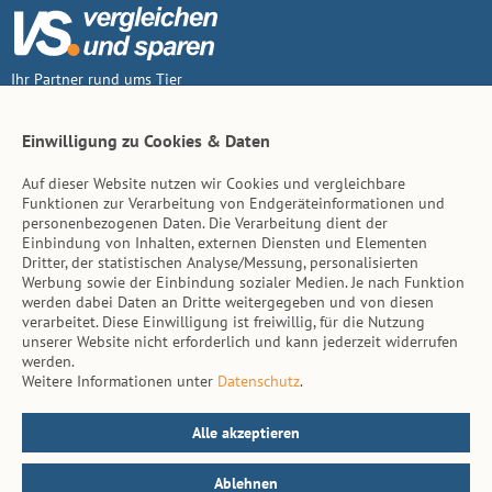
Ihr Partner rund ums Tier
Vertrag widerruf
Einwilligung zu Cookies & Daten
Auf dieser Website nutzen wir Cookies und vergleichbare
Inhalt
Funktionen zur Verarbeitung von Endgeräteinformationen und
personenbezogenen Daten. Die Verarbeitung dient der
Tierarzt-Suche
Einbindung von Inhalten, externen Diensten und Elementen
Dritter, der statistischen Analyse/Messung, personalisierten
Werbung sowie der Einbindung sozialer Medien. Je nach Funktion
Hinweise
werden dabei Daten an Dritte weitergegeben und von diesen
verarbeitet. Diese Einwilligung ist freiwillig, für die Nutzung
AGB
unserer Website nicht erforderlich und kann jederzeit widerrufen
werden.
Impressum
Weitere Informationen unter
Datenschutz
.
Datenschutz
Kontakt
Alle akzeptieren
Ablehnen