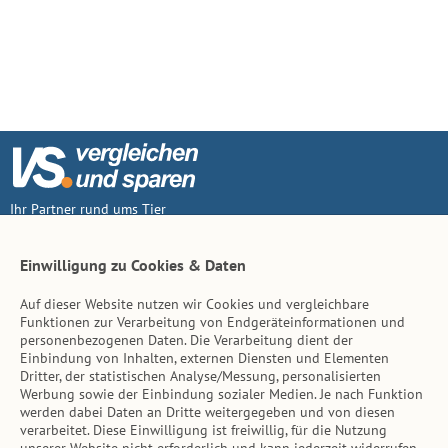
Ihr Partner rund ums Tier
Vertrag widerruf
Einwilligung zu Cookies & Daten
Auf dieser Website nutzen wir Cookies und vergleichbare
Inhalt
Funktionen zur Verarbeitung von Endgeräteinformationen und
personenbezogenen Daten. Die Verarbeitung dient der
Tierarzt-Suche
Einbindung von Inhalten, externen Diensten und Elementen
Dritter, der statistischen Analyse/Messung, personalisierten
Werbung sowie der Einbindung sozialer Medien. Je nach Funktion
Hinweise
werden dabei Daten an Dritte weitergegeben und von diesen
verarbeitet. Diese Einwilligung ist freiwillig, für die Nutzung
AGB