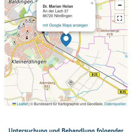
×
−
Dr. Marian Holan
An der Lach 37
86720 Nördlingen
mit Google Maps anzeigen
Leaflet
|
© Bundesamt für Kartographie und Geodäsie,
Datenquellen
Untersuchung und Behandlung folgender