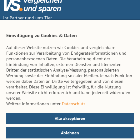
Ihr Partner rund ums Tier
Vertrag widerruf
Einwilligung zu Cookies & Daten
Auf dieser Website nutzen wir Cookies und vergleichbare
Inhalt
Funktionen zur Verarbeitung von Endgeräteinformationen und
personenbezogenen Daten. Die Verarbeitung dient der
Tierarzt-Suche
Einbindung von Inhalten, externen Diensten und Elementen
Dritter, der statistischen Analyse/Messung, personalisierten
Werbung sowie der Einbindung sozialer Medien. Je nach Funktion
Hinweise
werden dabei Daten an Dritte weitergegeben und von diesen
verarbeitet. Diese Einwilligung ist freiwillig, für die Nutzung
AGB
unserer Website nicht erforderlich und kann jederzeit widerrufen
werden.
Impressum
Weitere Informationen unter
Datenschutz
.
Datenschutz
Kontakt
Alle akzeptieren
Ablehnen
© vs. vergleichen-und-sparen.de 2026